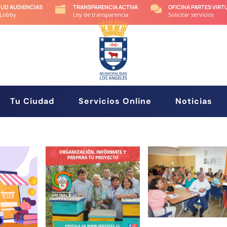
TUD AUDIENCIAS
TRANSPARENCIA ACTIVA
OFICINA PARTES VIRT


 Lobby
Ley de transparencia
Solicitar servicios
Tu Ciudad
Servicios Online
Noticias