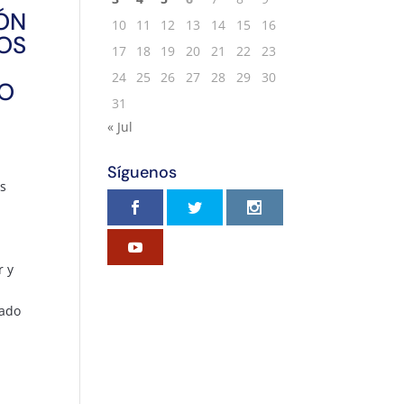
ÓN
10
11
12
13
14
15
16
OS
17
18
19
20
21
22
23
24
25
26
27
28
29
30
O
31
« Jul
Síguenos
s
r y
rado