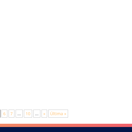
6
7
...
10
...
»
Última »