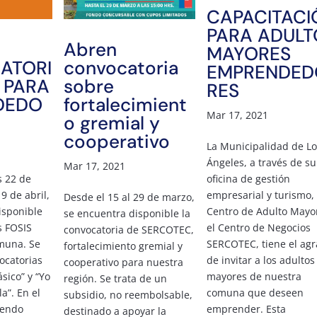
CAPACITACI
PARA ADULT
Abren
MAYORES
ATORI
convocatoria
EMPRENDED
S PARA
sobre
RES
DEDO
fortalecimient
Mar 17, 2021
o gremial y
cooperativo
La Municipalidad de Lo
Ángeles, a través de su
Mar 17, 2021
oficina de gestión
s 22 de
empresarial y turismo,
9 de abril,
Desde el 15 al 29 de marzo,
Centro de Adulto Mayo
isponible
se encuentra disponible la
el Centro de Negocios
s FOSIS
convocatoria de SERCOTEC,
SERCOTEC, tiene el ag
muna. Se
fortalecimiento gremial y
de invitar a los adultos
vocatorias
cooperativo para nuestra
mayores de nuestra
sico” y “Yo
región. Se trata de un
comuna que deseen
a”. En el
subsidio, no reembolsable,
emprender. Esta
rendo
destinado a apoyar la