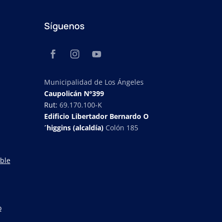
Síguenos
Municipalidad de Los Ángeles
Caupolicán N°399
Rut:
69.170.100-K
Edificio Libertador Bernardo O
´higgins (alcaldía)
Colón 185
ble
o