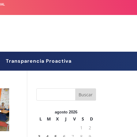
UAL
Transparencia Proactiva
agosto 2026
L
M
X
J
V
S
D
1
2
3
4
5
6
7
8
9