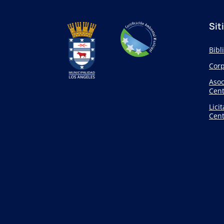
Sit
Bibl
Corp
Asoc
Cent
Lici
Cent