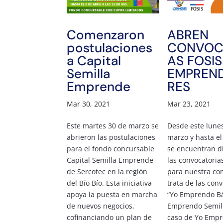
Comenzaron
ABREN
postulaciones
CONVOC
a Capital
AS FOSI
Semilla
EMPREN
Emprende
RES
Mar 30, 2021
Mar 23, 2021
Este martes 30 de marzo se
Desde este lune
abrieron las postulaciones
marzo y hasta el 
para el fondo concursable
se encuentran d
Capital Semilla Emprende
las convocatoria
de Sercotec en la región
para nuestra co
del Bío Bío. Esta iniciativa
trata de las con
apoya la puesta en marcha
“Yo Emprendo Bá
de nuevos negocios,
Emprendo Semill
cofinanciando un plan de
caso de Yo Emp