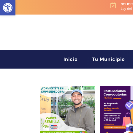
Abrir barra de herramientas
SOLICI

Ley del
Inicio
Tu Municipio