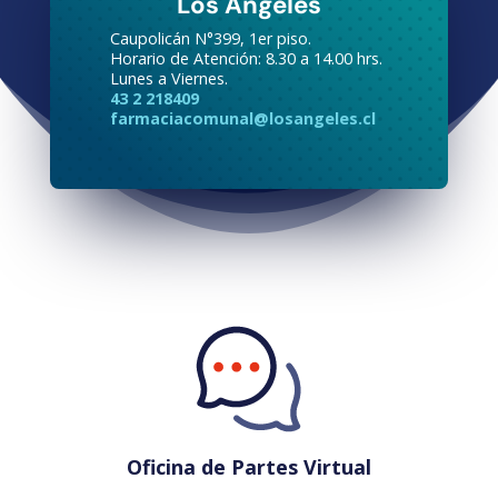
Los Ángeles
Caupolicán N°399, 1er piso.
Horario de Atención: 8.30 a 14.00 hrs.
Lunes a Viernes.
43 2 218409
farmaciacomunal@losangeles.cl
Oficina de Partes Virtual