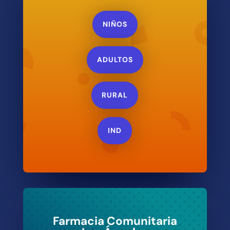
NIÑOS
ADULTOS
RURAL
IND
Farmacia Comunitaria