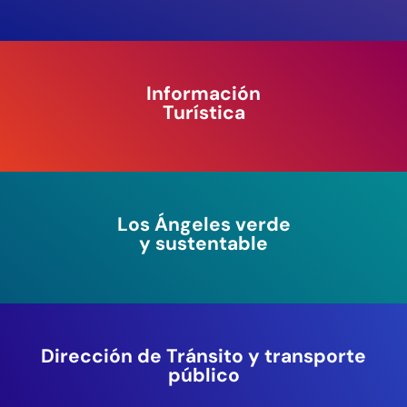
Información
Turística
Los Ángeles verde
y sustentable
Dirección de Tránsito y transporte
público