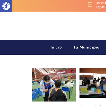
Abrir barra de herramientas
SOLICI

Ley del
Inicio
Tu Municipio