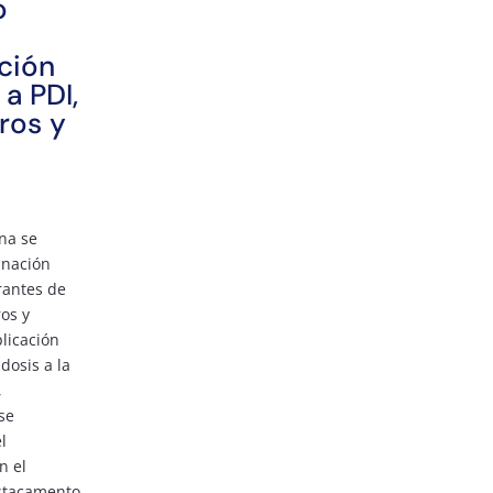
o
ción
a PDI,
ros y
na se
unación
rantes de
ros y
plicación
dosis a la
,
se
l
n el
stacamento