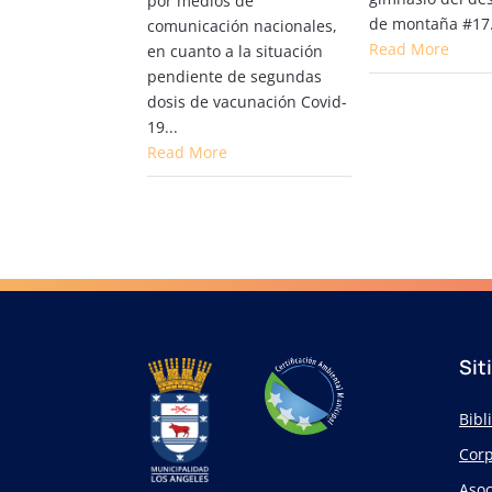
por medios de
de montaña #17.
comunicación nacionales,
Read More
en cuanto a la situación
pendiente de segundas
dosis de vacunación Covid-
19...
Read More
Sit
Bibl
Corp
Asoc