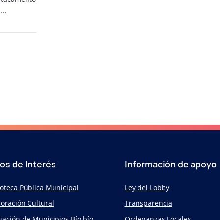
...
ios de Interés
Información de apoyo
ioteca Pública Municipal
Ley del Lobby
oración Cultural
Transparencia
iación de Municipios Bío bío
Ordenanzas Locales