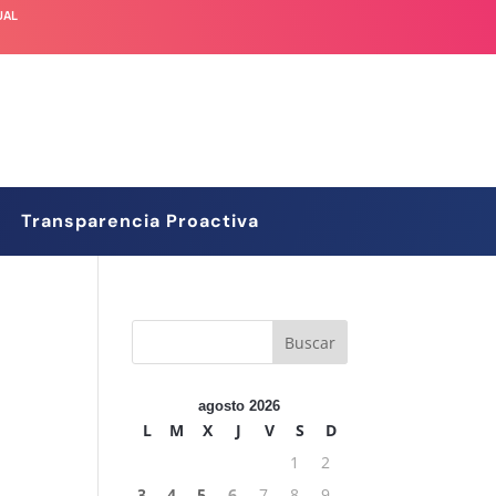
UAL
Transparencia Proactiva
agosto 2026
L
M
X
J
V
S
D
1
2
3
4
5
6
7
8
9