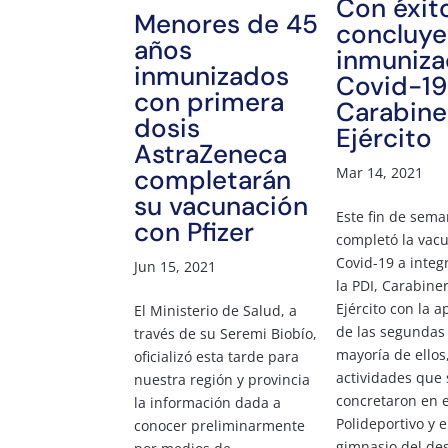
Con éxit
Menores de 45
concluye
años
inmuniza
inmunizados
Covid-19 
con primera
Carabine
dosis
Ejército
AstraZeneca
completarán
Mar 14, 2021
su vacunación
Este fin de sema
con Pfizer
completó la vac
Covid-19 a integ
Jun 15, 2021
la PDI, Carabine
Ejército con la a
El Ministerio de Salud, a
de las segundas 
través de su Seremi Biobío,
mayoría de ellos
oficializó esta tarde para
actividades que 
nuestra región y provincia
concretaron en e
la información dada a
Polideportivo y e
conocer preliminarmente
gimnasio del de