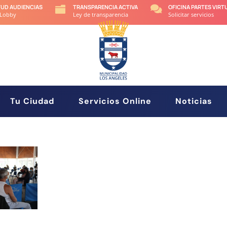
TUD AUDIENCIAS
TRANSPARENCIA ACTIVA
OFICINA PARTES VIRT


 Lobby
Ley de transparencia
Solicitar servicios
Tu Ciudad
Servicios Online
Noticias