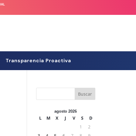
UAL
Transparencia Proactiva
agosto 2026
L
M
X
J
V
S
D
1
2
3
4
5
6
7
8
9