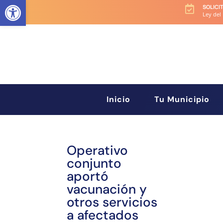
Abrir barra de herramientas
SOLICI

Ley del
Inicio
Tu Municipio
Operativo
conjunto
aportó
vacunación y
otros servicios
a afectados