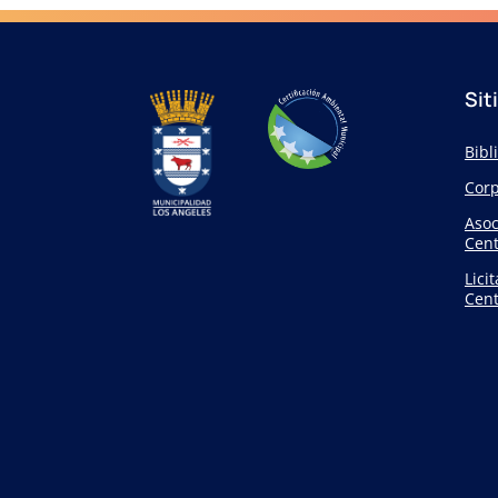
Sit
Bibl
Corp
Asoc
Cent
Lici
Cent