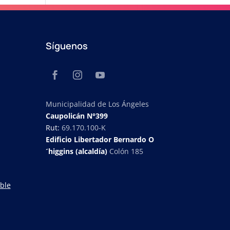
Síguenos
Municipalidad de Los Ángeles
Caupolicán N°399
Rut:
69.170.100-K
Edificio Libertador Bernardo O
´higgins (alcaldía)
Colón 185
ble