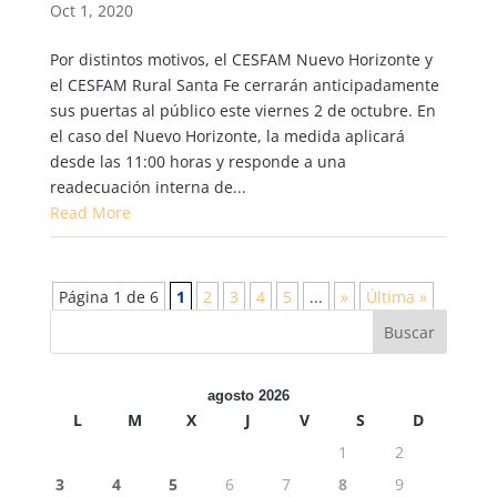
Oct 1, 2020
Por distintos motivos, el CESFAM Nuevo Horizonte y
el CESFAM Rural Santa Fe cerrarán anticipadamente
sus puertas al público este viernes 2 de octubre. En
el caso del Nuevo Horizonte, la medida aplicará
desde las 11:00 horas y responde a una
readecuación interna de...
Read More
Página 1 de 6
1
2
3
4
5
...
»
Última »
agosto 2026
L
M
X
J
V
S
D
1
2
3
4
5
6
7
8
9