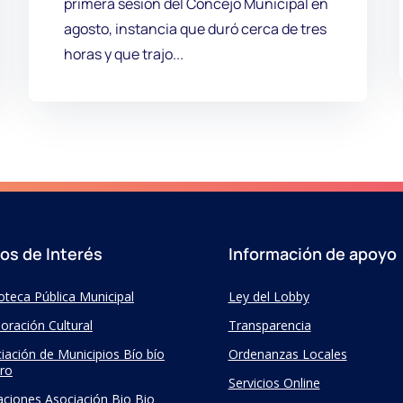
primera sesión del Concejo Municipal en
agosto, instancia que duró cerca de tres
horas y que trajo...
ios de Interés
Información de apoyo
ioteca Pública Municipal
Ley del Lobby
oración Cultural
Transparencia
iación de Municipios Bío bío
Ordenanzas Locales
ro
Servicios Online
taciones Asociación Bio Bio