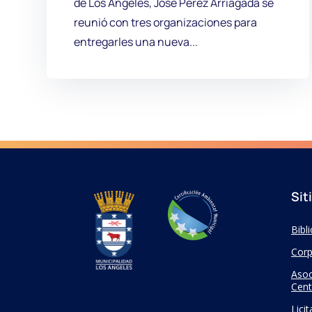
de Los Ángeles, José Pérez Arriagada se
reunió con tres organizaciones para
entregarles una nueva...
Sit
Bibl
Corp
Asoc
Cent
Lici