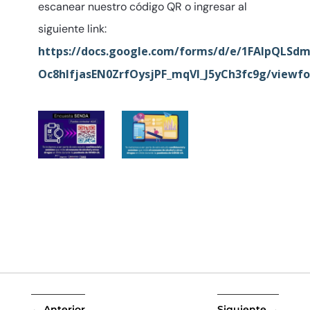
escanear nuestro código QR o ingresar al
siguiente link:
https://docs.google.com/forms/d/e/1FAIpQLSd
Oc8hlfjasEN0ZrfOysjPF_mqVl_J5yCh3fc9g/viewf
←
Anterior
Siguiente
→