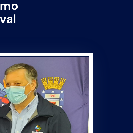
omo
val