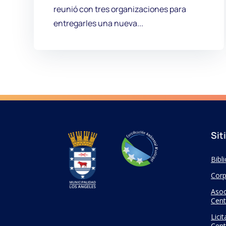
reunió con tres organizaciones para
entregarles una nueva...
Sit
Bibl
Corp
Asoc
Cent
Lici
Cent