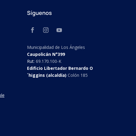
Síguenos
Municipalidad de Los Ángeles
Caupolicán N°399
Rut:
69.170.100-K
Edificio Libertador Bernardo O
´higgins (alcaldía)
Colón 185
ble