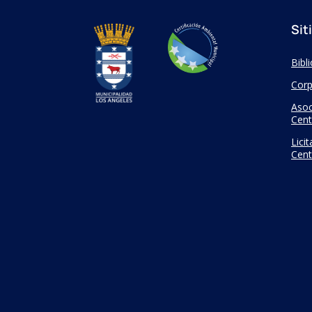
Sit
Bibl
Corp
Asoc
Cent
Lici
Cent