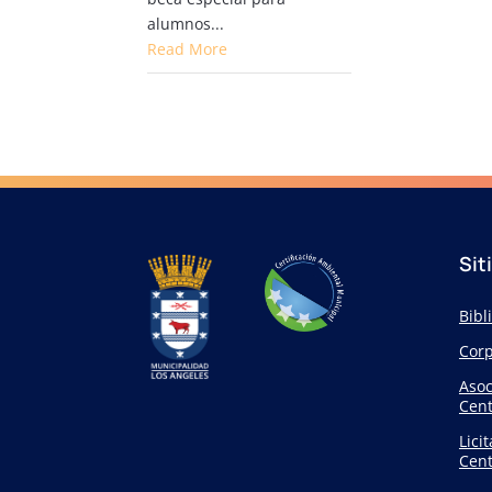
alumnos...
Read More
Sit
Bibl
Corp
Asoc
Cent
Lici
Cent