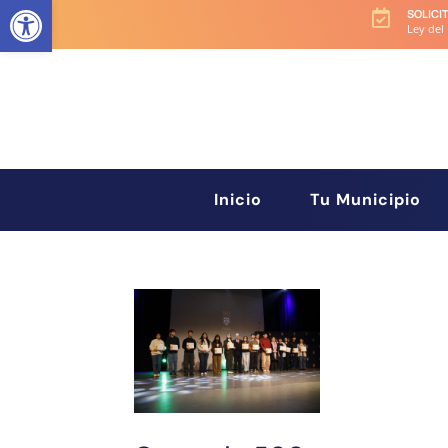
Abrir barra de herramientas
SOLICI

Ley del
Inicio
Tu Municipio