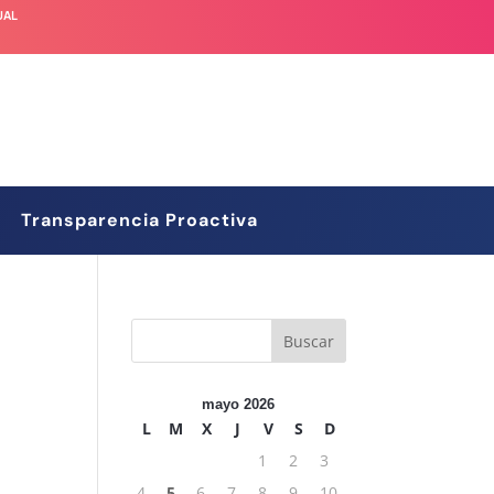
UAL
Transparencia Proactiva
mayo 2026
L
M
X
J
V
S
D
1
2
3
4
5
6
7
8
9
10