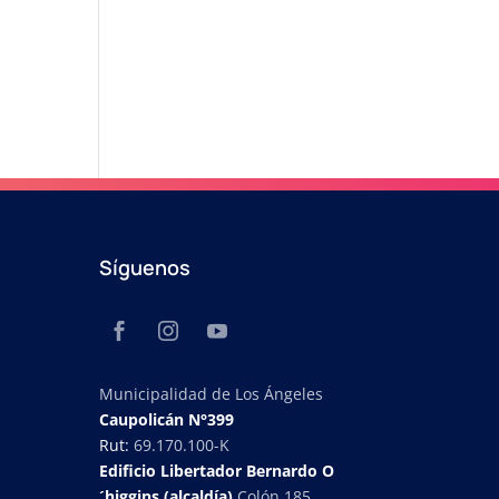
Síguenos
Municipalidad de Los Ángeles
Caupolicán N°399
Rut:
69.170.100-K
Edificio Libertador Bernardo O
´higgins (alcaldía)
Colón 185