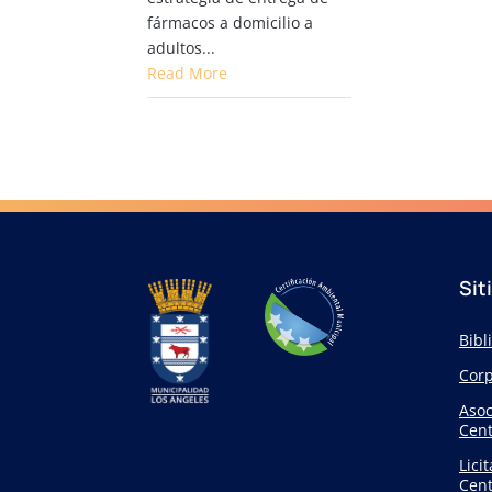
fármacos a domicilio a
adultos...
Read More
Sit
Bibl
Corp
Asoc
Cent
Lici
Cent