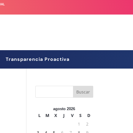
UAL
Transparencia Proactiva
agosto 2026
L
M
X
J
V
S
D
1
2
3
4
5
6
7
8
9