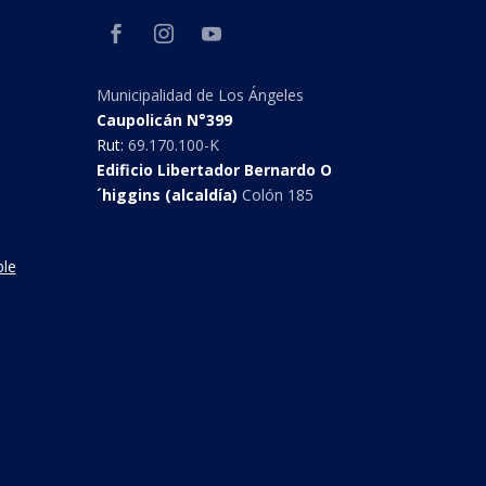
Municipalidad de Los Ángeles
Caupolicán N°399
Rut:
69.170.100-K
Edificio Libertador Bernardo O
´higgins (alcaldía)
Colón 185
ble