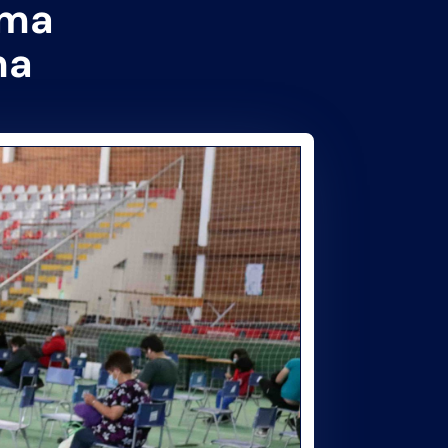
oma
na