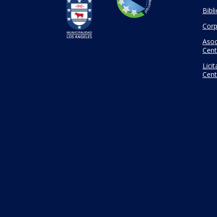
Bibl
Corp
Asoc
Cent
Lici
Cent