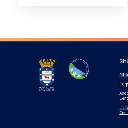
Sit
Bibl
Corp
Asoc
Cent
Lici
Cent