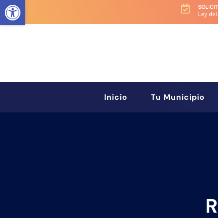
Abrir barra de herramientas
SOLICI

Ley del
Inicio
Tu Municipio
R