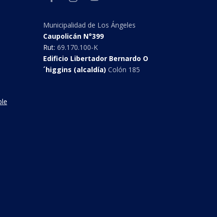
Municipalidad de Los Ángeles
Caupolicán N°399
Rut:
69.170.100-K
Edificio Libertador Bernardo O
´higgins (alcaldía)
Colón 185
ble