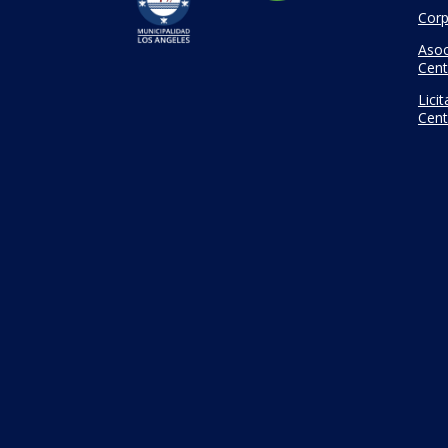
Corp
Asoc
Cent
Lici
Cent