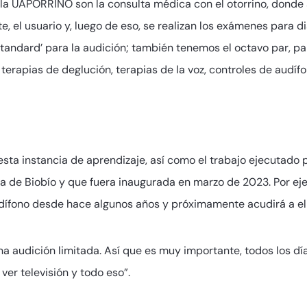
a UAPORRINO son la consulta médica con el otorrino, donde s
te, el usuario y, luego de eso, se realizan los exámenes para
tandard’ para la audición; también tenemos el octavo par, par
erapias de deglución, terapias de la voz, controles de audífon
esta instancia de aprendizaje, así como el trabajo ejecutado 
ia de Biobío y que fuera inaugurada en marzo de 2023. Por eje
dífono desde hace algunos años y próximamente acudirá a ell
na audición limitada. Así que es muy importante, todos los d
er televisión y todo eso”.