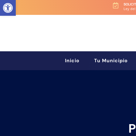
Abrir barra de herramientas
SOLICI

Ley del
Inicio
Tu Municipio
P