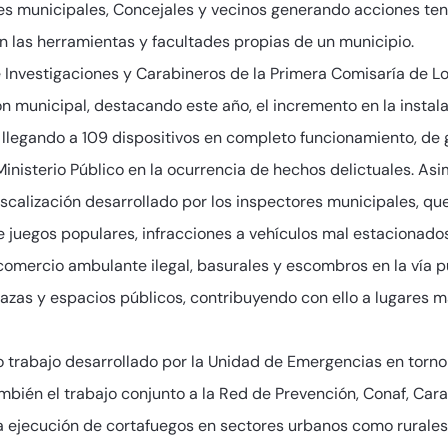
es municipales, Concejales y vecinos generando acciones tend
n las herramientas y facultades propias de un municipio.
e Investigaciones y Carabineros de la Primera Comisaría de L
ión municipal, destacando este año, el incremento en la instal
llegando a 109 dispositivos en completo funcionamiento, de gr
Ministerio Público en la ocurrencia de hechos delictuales. Asi
fiscalización desarrollado por los inspectores municipales, q
e juegos populares, infracciones a vehículos mal estacionados
 comercio ambulante ilegal, basurales y escombros en la vía p
lazas y espacios públicos, contribuyendo con ello a lugares 
o trabajo desarrollado por la Unidad de Emergencias en torno
mbién el trabajo conjunto a la Red de Prevención, Conaf, Car
 ejecución de cortafuegos en sectores urbanos como rurales 