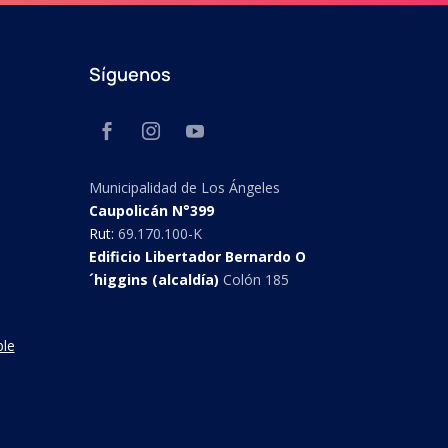
Síguenos
Municipalidad de Los Ángeles
Caupolicán N°399
Rut:
69.170.100-K
Edificio Libertador Bernardo O
´higgins (alcaldía)
Colón 185
ble