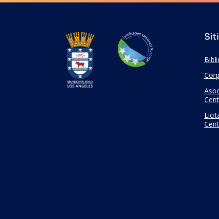
Sit
Bibl
Corp
Asoc
Cent
Lici
Cent