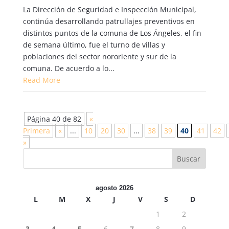
La Dirección de Seguridad e Inspección Municipal,
continúa desarrollando patrullajes preventivos en
distintos puntos de la comuna de Los Ángeles, el fin
de semana último, fue el turno de villas y
poblaciones del sector nororiente y sur de la
comuna. De acuerdo a lo...
Read More
Página 40 de 82
«
Primera
«
...
10
20
30
...
38
39
40
41
42
»
agosto 2026
L
M
X
J
V
S
D
1
2
3
4
5
6
7
8
9