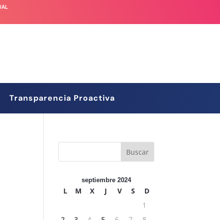
UAL
Transparencia Proactiva
septiembre 2024
L
M
X
J
V
S
D
1
2
3
4
5
6
7
8