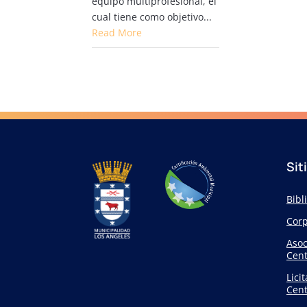
equipo multiprofesional, el
cual tiene como objetivo...
Read More
Sit
Bibl
Corp
Asoc
Cent
Lici
Cent