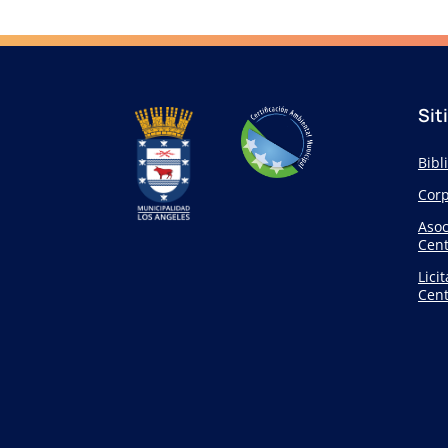
Sit
Bibl
Corp
Asoc
Cent
Lici
Cent