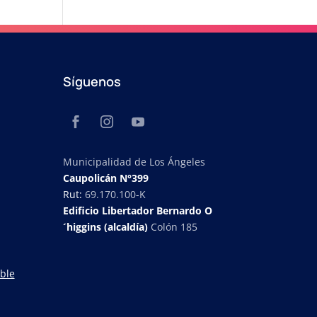
Síguenos
Municipalidad de Los Ángeles
Caupolicán N°399
Rut:
69.170.100-K
Edificio Libertador Bernardo O
´higgins (alcaldía)
Colón 185
ble