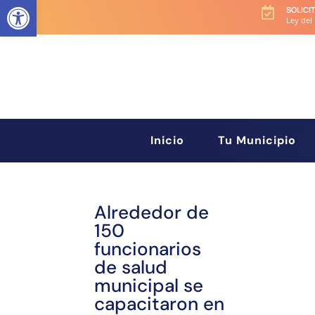
Abrir barra de herramientas
SOLICI

Ley del
Inicio
Tu Municipio
Alrededor de
150
funcionarios
de salud
municipal se
capacitaron en