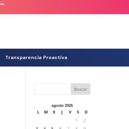
UAL
Transparencia Proactiva
agosto 2026
L
M
X
J
V
S
D
1
2
3
4
5
6
7
8
9