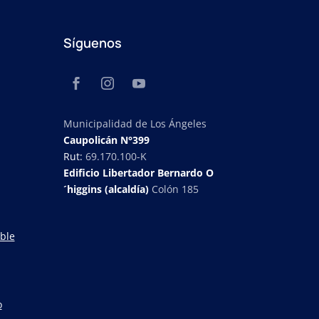
Síguenos
Municipalidad de Los Ángeles
Caupolicán N°399
Rut:
69.170.100-K
Edificio Libertador Bernardo O
´higgins (alcaldía)
Colón 185
ble
o