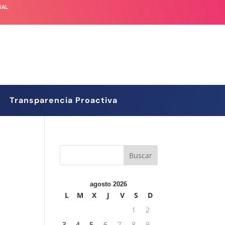
UAL
Transparencia Proactiva
agosto 2026
L
M
X
J
V
S
D
1
2
3
4
5
6
7
8
9