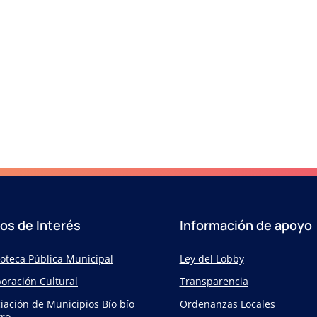
ios de Interés
Información de apoyo
ioteca Pública Municipal
Ley del Lobby
oración Cultural
Transparencia
iación de Municipios Bío bío
Ordenanzas Locales
ro