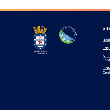
Sit
Bibl
Corp
Asoc
Cent
Lici
Cent