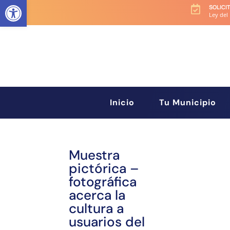
Abrir barra de herramientas
SOLICI

Ley del
Inicio
Tu Municipio
Muestra
pictórica –
fotográfica
acerca la
cultura a
usuarios del