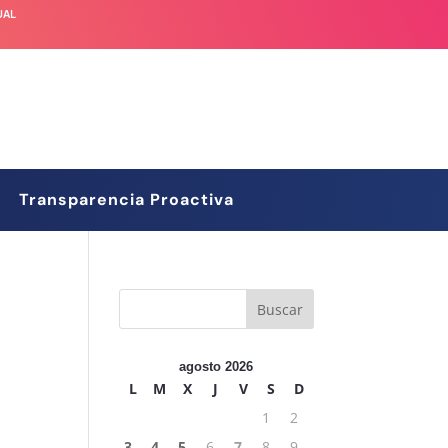
UAL
Transparencia Proactiva
agosto 2026
L
M
X
J
V
S
D
1
2
3
4
5
6
7
8
9