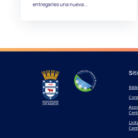
entregarles una nueva...
Sit
Bibl
Corp
Asoc
Cent
Lici
Cent