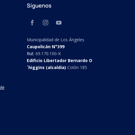
Síguenos
Municipalidad de Los Ángeles
Caupolicán N°399
Rut:
69.170.100-K
Edificio Libertador Bernardo O
´higgins (alcaldía)
Colón 185
ble