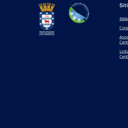
Sit
Bibl
Corp
Asoc
Cent
Lici
Cent