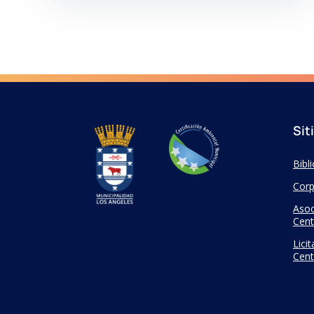
Sit
Bibl
Corp
Asoc
Cent
Lici
Cent