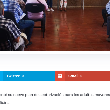
Twitter
0
Gmail
0
entó su nuevo plan de sectorización para los adultos mayore
icina.