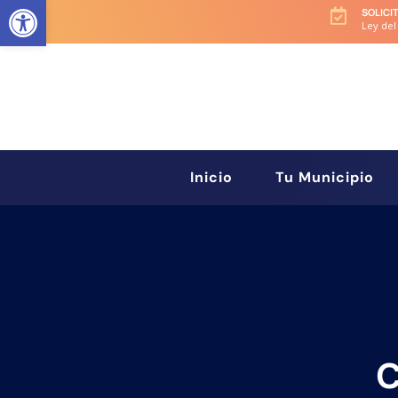
Abrir barra de herramientas
SOLICI

Ley del
Inicio
Tu Municipio
C