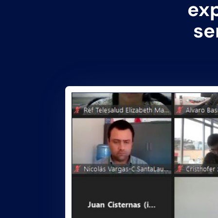
exp
se