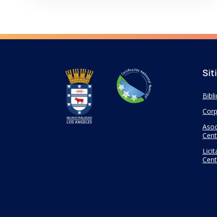
Sit
Bibl
Corp
Asoc
Cent
Lici
Cent