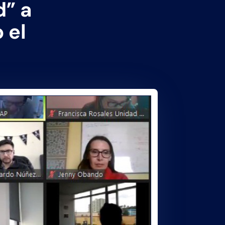
d” a
 el