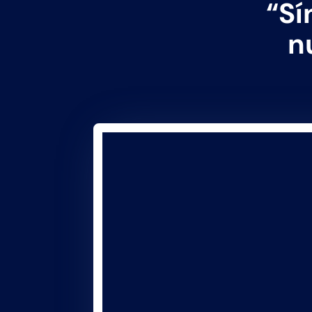
“Sí
n