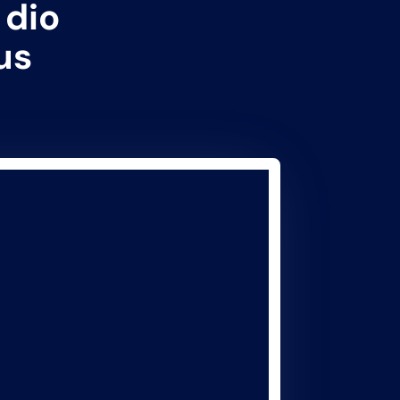
 dio
us