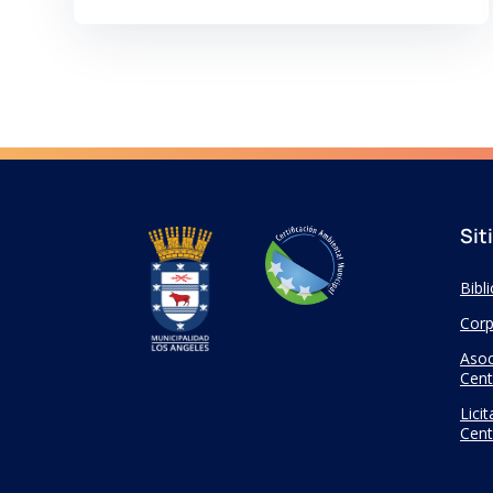
Sit
Bibl
Corp
Asoc
Cent
Lici
Cent