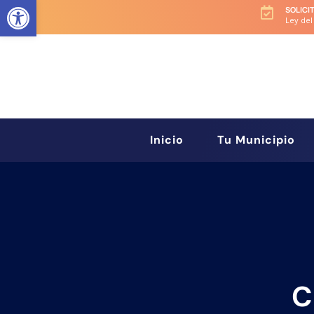
Abrir barra de herramientas
SOLICI

Ley del
Inicio
Tu Municipio
C