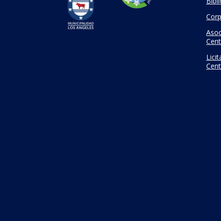
Bibl
Corp
Asoc
Cent
Lici
Cent