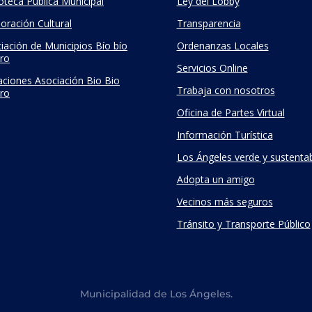
ioteca Pública Municipal
Ley del Lobby
oración Cultural
Transparencia
iación de Municipios Bío bío
Ordenanzas Locales
ro
Servicios Online
taciones Asociación Bio Bio
Trabaja con nosotros
ro
Oficina de Partes Virtual
Información Turística
Los Ángeles verde y sustenta
Adopta un amigo
Vecinos más seguros
Tránsito y Transporte Público
Municipalidad de Los Ángeles.