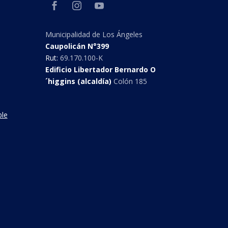
Municipalidad de Los Ángeles
Caupolicán N°399
Rut:
69.170.100-K
Edificio Libertador Bernardo O
´higgins (alcaldía)
Colón 185
ble