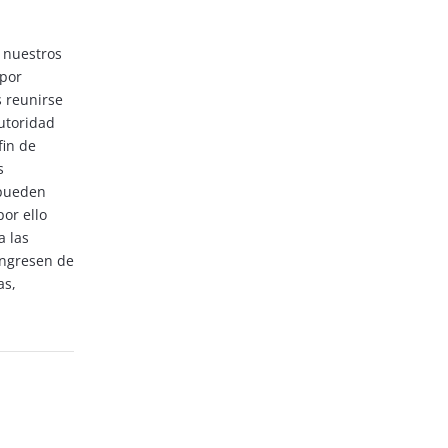
 nuestros
 por
s reunirse
utoridad
fin de
s
pueden
por ello
a las
ingresen de
as,