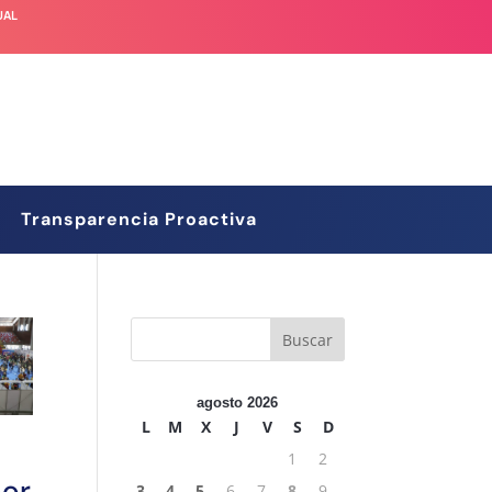
UAL
Transparencia Proactiva
agosto 2026
L
M
X
J
V
S
D
l
1
2
por
3
4
5
6
7
8
9