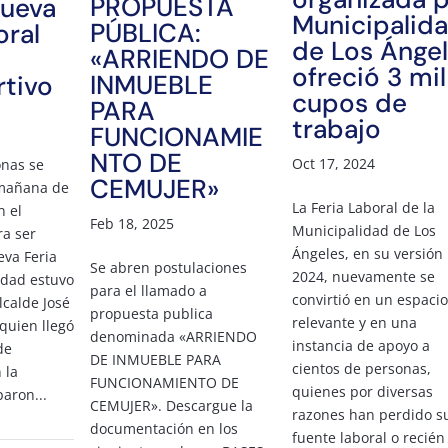
PROPUESTA
nueva
Municipalid
PÚBLICA:
oral
de Los Ánge
«ARRIENDO DE
ofreció 3 mil
INMUEBLE
rtivo
cupos de
PARA
trabajo
FUNCIONAMIE
NTO DE
Oct 17, 2024
onas se
CEMUJER»
 mañana de
La Feria Laboral de la
n el
Feb 18, 2025
Municipalidad de Los
ra ser
Ángeles, en su versión
eva Feria
Se abren postulaciones
2024, nuevamente se
vidad estuvo
para el llamado a
convirtió en un espacio
lcalde José
propuesta publica
relevante y en una
quien llegó
denominada «ARRIENDO
instancia de apoyo a
de
DE INMUEBLE PARA
cientos de personas,
 la
FUNCIONAMIENTO DE
quienes por diversas
paron...
CEMUJER». Descargue la
razones han perdido s
documentación en los
fuente laboral o recién