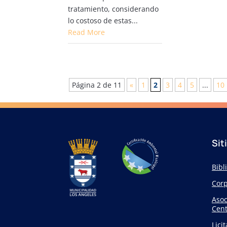
tratamiento, considerando
lo costoso de estas...
Read More
Página 2 de 11
«
1
2
3
4
5
...
10
Sit
Bibl
Corp
Asoc
Cent
Lici