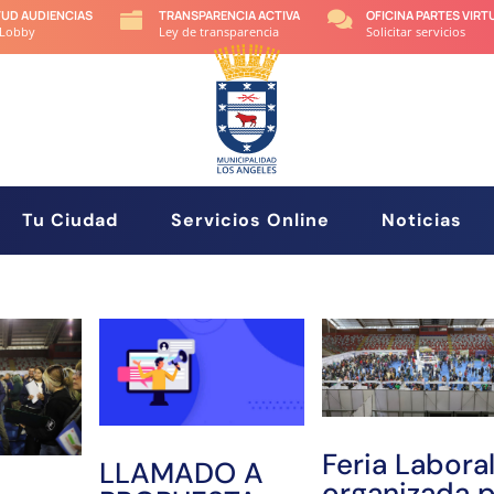
TUD AUDIENCIAS
TRANSPARENCIA ACTIVA
OFICINA PARTES VIRT


 Lobby
Ley de transparencia
Solicitar servicios
Tu Ciudad
Servicios Online
Noticias
Feria Labora
LLAMADO A
organizada 