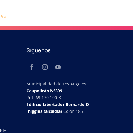
ma »
Síguenos
Municipalidad de Los Ángeles
Caupolicán N°399
Rut:
69.170.100-K
Edificio Libertador Bernardo O
´higgins (alcaldía)
Colón 185
ble