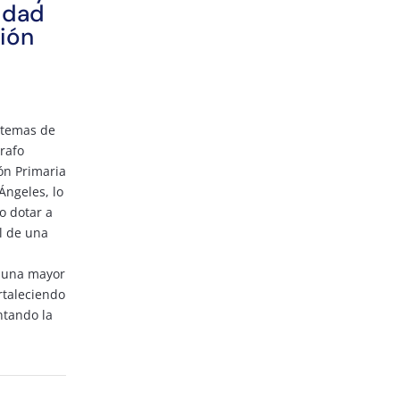
vidad
ión
stemas de
rafo
ón Primaria
Ángeles, lo
o dotar a
l de una
d
e una mayor
ortaleciendo
ntando la