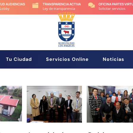
TUD AUDIENCIAS
TRANSPARENCIA ACTIVA
OFICINA PARTES VIRT


 Lobby
Ley de transparencia
Solicitar servicios
Tu Ciudad
Servicios Online
Noticias