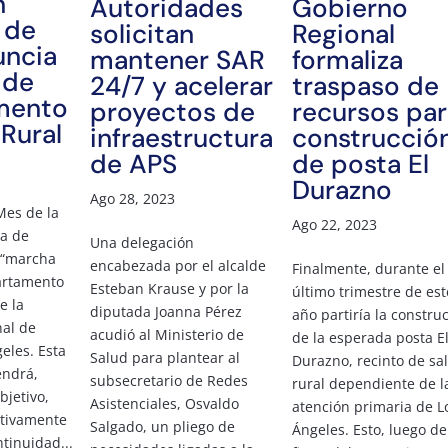
n
Autoridades
Gobierno
 de
solicitan
Regional
uncia
mantener SAR
formaliza
 de
24/7 y acelerar
traspaso de
mento
proyectos de
recursos par
 Rural
infraestructura
construcció
de APS
de posta El
Durazno
Ago 28, 2023
Mes de la
Ago 22, 2023
ia de
Una delegación
a “marcha
encabezada por el alcalde
Finalmente, durante el
artamento
Esteban Krause y por la
último trimestre de est
e la
diputada Joanna Pérez
año partiría la constru
al de
acudió al Ministerio de
de la esperada posta E
eles. Esta
Salud para plantear al
Durazno, recinto de sa
endrá,
subsecretario de Redes
rural dependiente de l
bjetivo,
Asistenciales, Osvaldo
atención primaria de L
ativamente
Salgado, un pliego de
Ángeles. Esto, luego de
ntinuidad...