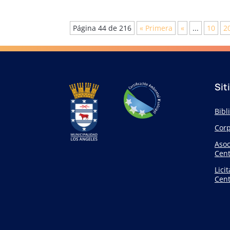
Página 44 de 216
« Primera
«
...
10
2
Sit
Bibl
Corp
Asoc
Cent
Lici
Cent