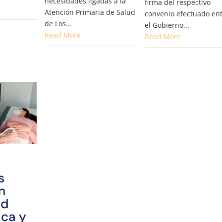
necesidades ligadas a la
firma del respectivo
Atención Primaria de Salud
convenio efectuado en
de Los...
el Gobierno...
Read More
Read More
s
n
ad
ica y