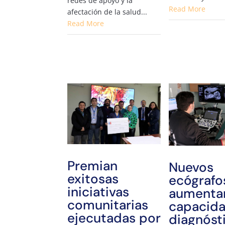
redes de apoyo y la
Read More
afectación de la salud...
Read More
Premian
Nuevos
exitosas
ecógrafo
iniciativas
aumenta
comunitarias
capacid
ejecutadas por
diagnóst