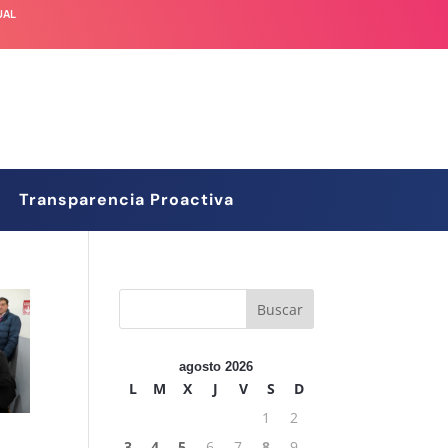
UAL
Transparencia Proactiva
agosto 2026
L
M
X
J
V
S
D
1
2
3
4
5
6
7
8
9