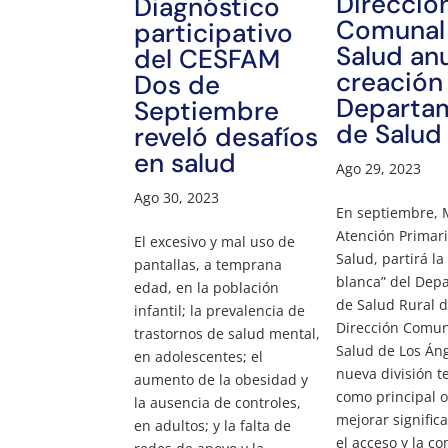
Direcció
Diagnóstico
Comunal
participativo
Salud an
del CESFAM
creación
Dos de
Departa
Septiembre
de Salud
reveló desafíos
en salud
Ago 29, 2023
Ago 30, 2023
En septiembre, 
Atención Primar
El excesivo y mal uso de
Salud, partirá l
pantallas, a temprana
blanca” del Dep
edad, en la población
de Salud Rural d
infantil; la prevalencia de
Dirección Comun
trastornos de salud mental,
Salud de Los Áng
en adolescentes; el
nueva división t
aumento de la obesidad y
como principal o
la ausencia de controles,
mejorar signific
en adultos; y la falta de
el acceso y la co