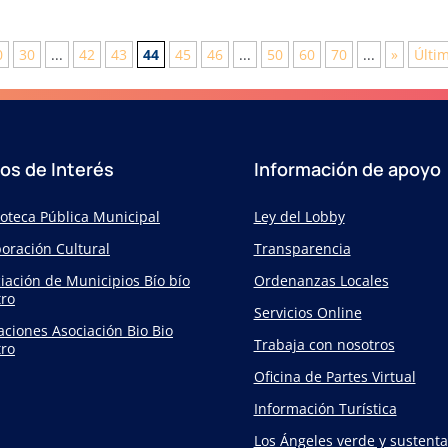
0
30
...
42
43
44
45
46
...
50
60
70
...
»
Últi
ios de Interés
Información de apoyo
ioteca Pública Municipal
Ley del Lobby
oración Cultural
Transparencia
iación de Municipios Bío bío
Ordenanzas Locales
ro
Servicios Online
taciones Asociación Bio Bio
Trabaja con nosotros
ro
Oficina de Partes Virtual
Información Turística
Los Ángeles verde y sustenta