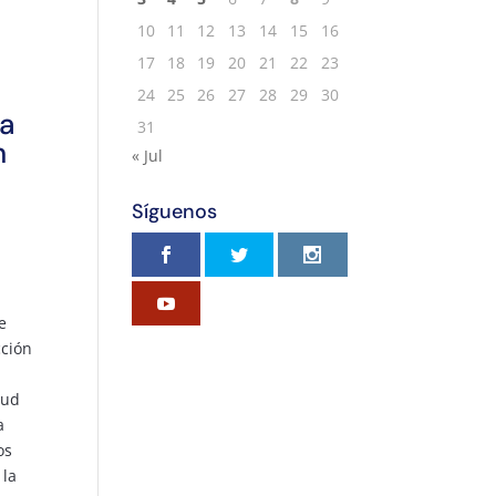
10
11
12
13
14
15
16
17
18
19
20
21
22
23
24
25
26
27
28
29
30
a
31
n
« Jul
Síguenos
e
cción
l
lud
a
os
 la