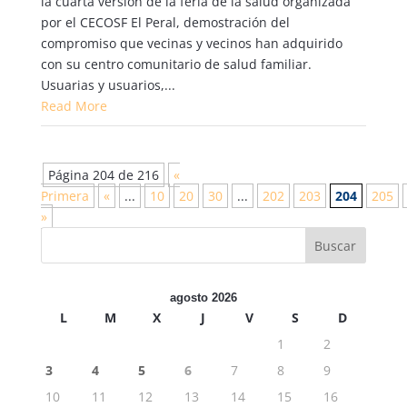
la cuarta versión de la feria de la salud organizada
por el CECOSF El Peral, demostración del
compromiso que vecinas y vecinos han adquirido
con su centro comunitario de salud familiar.
Usuarias y usuarios,...
Read More
Página 204 de 216
«
Primera
«
...
10
20
30
...
202
203
204
205
»
agosto 2026
L
M
X
J
V
S
D
1
2
3
4
5
6
7
8
9
10
11
12
13
14
15
16