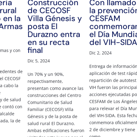
eria
Construcción
Con llamado
rural
de CECOSF
la prevenció
ó en la
Villa Génesis y
CESFAM
 Armas
posta El
conmemora
Durazno entra
el Día Mundi
en su recta
del VIH-SID
final
rmas y con
Dic 2, 2024
Dic 5, 2024
Entrega de información
cedentes de
aplicación de test rápi
Un 70% y un 90%,
del CECOSF
repartición de autotest
respectivamente,
 a cabo la
VIH fueron las principa
presentan como avance las
e
acciones ejecutadas po
construcciones del Centro
y de salud
CESFAM de Los Ángele
Comunitario de Salud
e contó con
para relevar el Día Mu
Familiar (CECOSF) Villa
 alcalde
del VIH-SIDA. Esta fech
Génesis y de la posta de
gada, la de
conmemora oficialment
salud rural El Durazno.
2 de diciembre y tiene
Ambas edificaciones fueron
como...