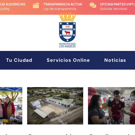
TUD AUDIENCIAS
TRANSPARENCIA ACTIVA
OFICINA PARTES VIRT


 Lobby
Ley de transparencia
Solicitar servicios
Tu Ciudad
Servicios Online
Noticias