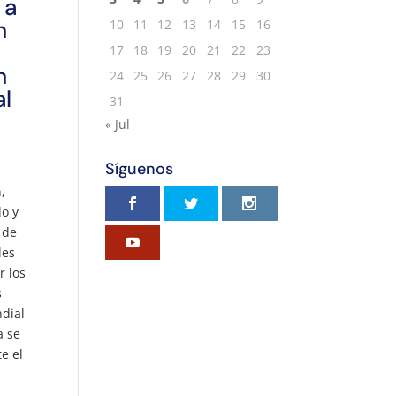
 a
n
10
11
12
13
14
15
16
17
18
19
20
21
22
23
n
24
25
26
27
28
29
30
al
31
A
« Jul
Síguenos
,
do y
 de
les
r los
s
ndial
a se
e el