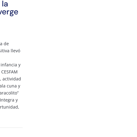
 la
verge
da de
itiva llevó
 infancia y
l CESFAM
 actividad
sala cuna y
aracolito”
Integra y
ortunidad,