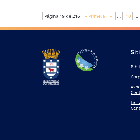
Página 19 de 216
« Primera
«
...
10
...
Sit
Bibl
Corp
Asoc
Cent
Lici
Cent