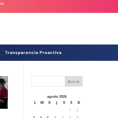
UAL
Transparencia Proactiva
agosto 2026
L
M
X
J
V
S
D
1
2
3
4
5
6
7
8
9