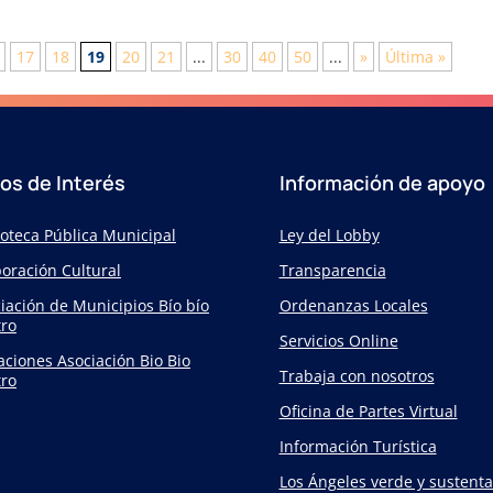
17
18
19
20
21
...
30
40
50
...
»
Última »
ios de Interés
Información de apoyo
ioteca Pública Municipal
Ley del Lobby
oración Cultural
Transparencia
iación de Municipios Bío bío
Ordenanzas Locales
ro
Servicios Online
taciones Asociación Bio Bio
Trabaja con nosotros
ro
Oficina de Partes Virtual
Información Turística
Los Ángeles verde y sustenta