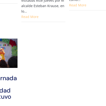
visitadas este jueves por el
Read More
alcalde Esteban Krause, en
lo...
Read More
ornada
idad
tuvo