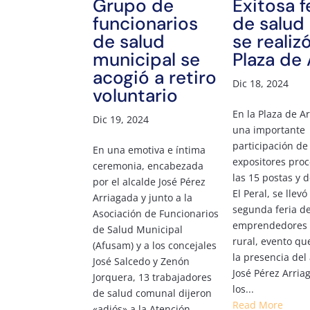
Grupo de
Exitosa f
funcionarios
de salud 
de salud
se realiz
municipal se
Plaza de
acogió a retiro
Dic 18, 2024
voluntario
En la Plaza de A
Dic 19, 2024
una importante
participación de
En una emotiva e íntima
expositores pro
ceremonia, encabezada
las 15 postas y 
por el alcalde José Pérez
El Peral, se llevó
Arriagada y junto a la
segunda feria d
Asociación de Funcionarios
emprendedores 
de Salud Municipal
rural, evento qu
(Afusam) y a los concejales
la presencia del
José Salcedo y Zenón
José Pérez Arria
Jorquera, 13 trabajadores
los...
de salud comunal dijeron
Read More
«adiós» a la Atención...