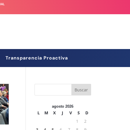
UAL
Transparencia Proactiva
agosto 2026
L
M
X
J
V
S
D
1
2
3
4
5
6
7
8
9