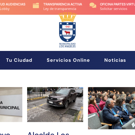
TUD AUDIENCIAS
TRANSPARENCIA ACTIVA
OFICINA PARTES VIRT


 Lobby
Ley de transparencia
Solicitar servicios
Tu Ciudad
Servicios Online
Noticias