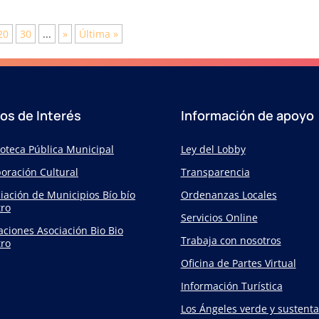
20
30
...
»
Última »
ios de Interés
Información de apoyo
ioteca Pública Municipal
Ley del Lobby
oración Cultural
Transparencia
iación de Municipios Bío bío
Ordenanzas Locales
ro
Servicios Online
taciones Asociación Bio Bio
Trabaja con nosotros
ro
Oficina de Partes Virtual
Información Turística
Los Ángeles verde y sustenta