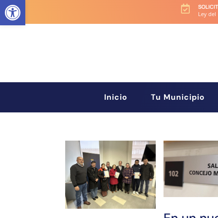
Abrir barra de herramientas
SOLICI

Ley del
Inicio
Tu Municipio