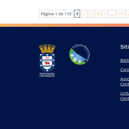
Página 1 de 110
1
2
3
4
5
...
10
Sit
Bibl
Corp
Asoc
Cent
Lici
Cent