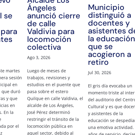
evo
Alcalde Los
Municipio
Ángeles
distinguió a
l se
anunció cierre
docentes y
de calle
asistentes d
 para
Valdivia para
la educación
tes
locomoción
que se
colectiva
acogieron a
Ago 3, 2026
retiro
te martes
Luego de meses de
Jul 30, 2026
imera sesión
trabajos, revisiones y
icipal en
estudios en el puente que
El gris día evocaba un
a que duró
pasa sobre el estero
momento triste al inter
ras y que
Quilque en calle Valdivia, el
del auditorio del Centr
icias en
alcalde de Los Ángeles,
Cultural y es que doce
. En la
José Pérez determinó
y asistentes de la
e
restringir el tránsito de la
educación se despedía
ada por el
locomoción pública en
una emotiva actividad.
ez
aquel sector, debido al
años de servicio, decía