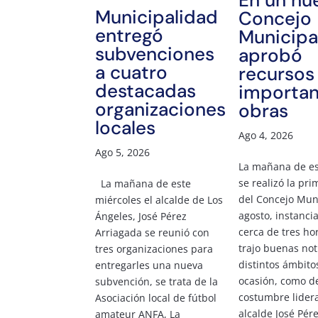
En un nu
Municipalidad
Concejo
entregó
Municipa
subvenciones
aprobó
a cuatro
recursos
destacadas
importan
organizaciones
obras
locales
Ago 4, 2026
Ago 5, 2026
La mañana de es
se realizó la pr
La mañana de este
del Concejo Mun
miércoles el alcalde de Los
agosto, instanci
Ángeles, José Pérez
cerca de tres ho
Arriagada se reunió con
trajo buenas not
tres organizaciones para
distintos ámbitos
entregarles una nueva
ocasión, como d
subvención, se trata de la
costumbre lider
Asociación local de fútbol
alcalde José Pér
amateur ANFA, La