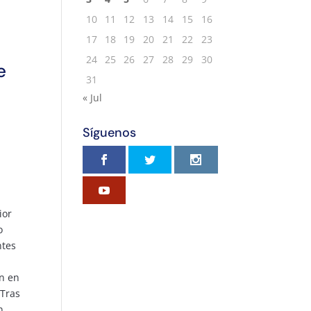
10
11
12
13
14
15
16
17
18
19
20
21
22
23
24
25
26
27
28
29
30
e
31
« Jul
Síguenos
ior
o
ntes
n en
 Tras
n