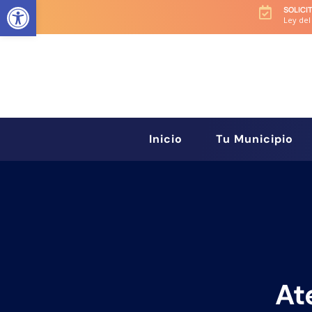
Abrir barra de herramientas
SOLICI

Ley del
Inicio
Tu Municipio
At