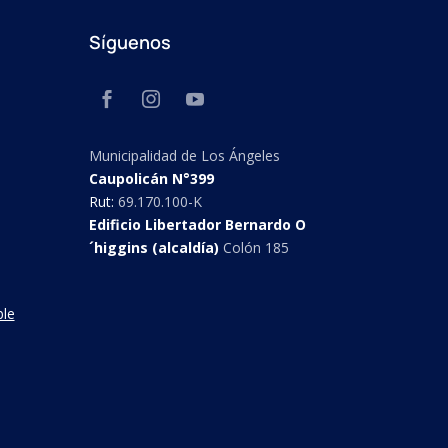
Síguenos
Municipalidad de Los Ángeles
Caupolicán N°399
Rut:
69.170.100-K
Edificio Libertador Bernardo O
´higgins (alcaldía)
Colón 185
ble