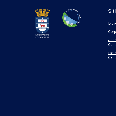
Sit
Bibl
Corp
Asoc
Cent
Lici
Cent