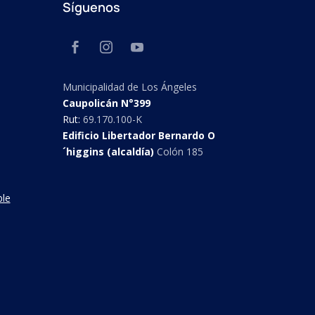
Síguenos
Municipalidad de Los Ángeles
Caupolicán N°399
Rut:
69.170.100-K
Edificio Libertador Bernardo O
´higgins (alcaldía)
Colón 185
ble