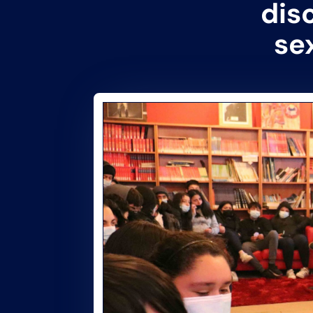
dis
se