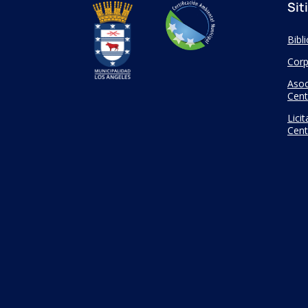
Sit
Bibl
Corp
Asoc
Cent
Lici
Cent