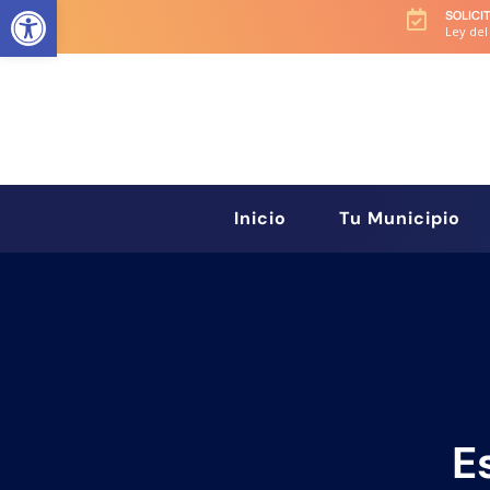
Abrir barra de herramientas
SOLICI

Ley del
Inicio
Tu Municipio
E